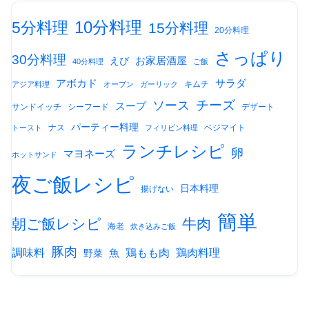
10分料理
5分料理
15分料理
20分料理
さっぱり
30分料理
お家居酒屋
えび
40分料理
ご飯
アボカド
サラダ
キムチ
アジア料理
オーブン
ガーリック
チーズ
ソース
スープ
サンドイッチ
シーフード
デザート
パーティー料理
ナス
ベジマイト
トースト
フィリピン料理
ランチレシピ
卵
マヨネーズ
ホットサンド
夜ご飯レシピ
日本料理
揚げない
簡単
朝ご飯レシピ
牛肉
海老
炊き込みご飯
豚肉
調味料
鶏もも肉
鶏肉料理
魚
野菜