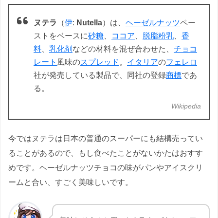
ヌテラ
（
伊
:
Nutella
）は、
ヘーゼルナッツ
ペー
ストをベースに
砂糖
、
ココア
、
脱脂粉乳
、
香
料
、
乳化剤
などの材料を混ぜ合わせた、
チョコ
レート
風味の
スプレッド
。
イタリア
の
フェレロ
社が発売している製品で、同社の登録
商標
であ
る。
Wikipedia
今ではヌテラは日本の普通のスーパーにも結構売ってい
ることがあるので、もし食べたことがないかたはおすす
めです。ヘーゼルナッツチョコの味がパンやアイスクリ
ームと合い、すごく美味しいです。