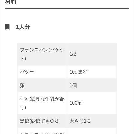
材料
1人分
フランスパン(バゲッ
1/2
ト)
バター
10gほど
卵
1個
牛乳(濃厚な牛乳が合
100ml
う)
黒糖(砂糖でもOK)
大さじ1-2