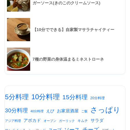
ガーソース(きのこのクリームソース)
【10分でできる】自家製マサラチャイティー
7種の野菜の身体温まるミネストローネ
10分料理
5分料理
15分料理
20分料理
さっぱり
30分料理
お家居酒屋
えび
40分料理
ご飯
アボカド
サラダ
キムチ
アジア料理
オーブン
ガーリック
チーズ
ソース
スープ