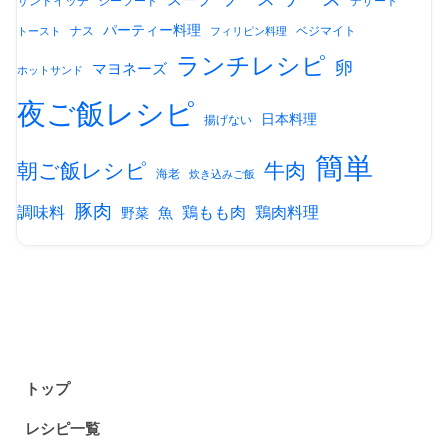
サンドイッチ
シーフード
デザート
パーティー料理
ナス
ベジマイト
トースト
フィリピン料理
ランチレシピ
卵
マヨネーズ
ホットサンド
夜ご飯レシピ
日本料理
揚げない
簡単
朝ご飯レシピ
牛肉
海老
炊き込みご飯
豚肉
調味料
鶏もも肉
鶏肉料理
魚
野菜
トップ
レシピ一覧