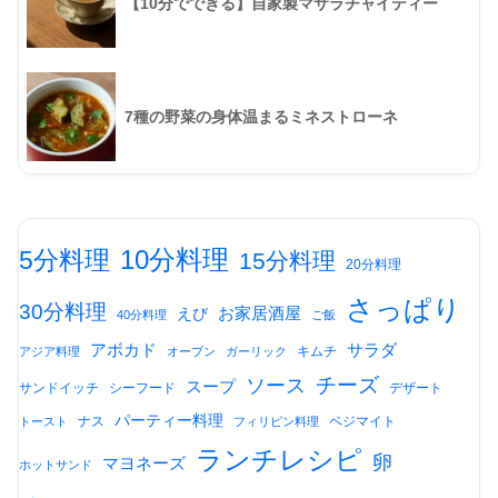
【10分でできる】自家製マサラチャイティー
7種の野菜の身体温まるミネストローネ
10分料理
5分料理
15分料理
20分料理
さっぱり
30分料理
お家居酒屋
えび
40分料理
ご飯
アボカド
サラダ
キムチ
アジア料理
オーブン
ガーリック
チーズ
ソース
スープ
サンドイッチ
シーフード
デザート
パーティー料理
ナス
ベジマイト
トースト
フィリピン料理
ランチレシピ
卵
マヨネーズ
ホットサンド