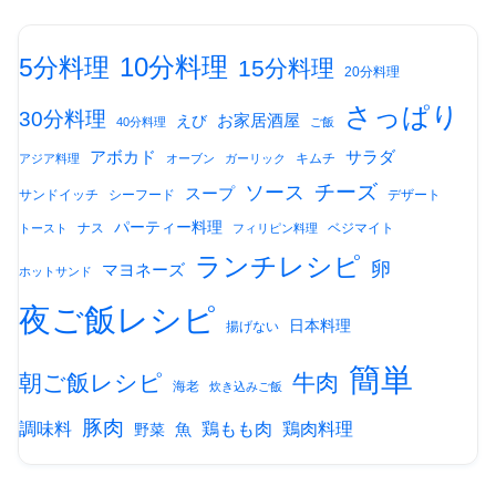
10分料理
5分料理
15分料理
20分料理
さっぱり
30分料理
お家居酒屋
えび
40分料理
ご飯
アボカド
サラダ
キムチ
アジア料理
オーブン
ガーリック
チーズ
ソース
スープ
サンドイッチ
シーフード
デザート
パーティー料理
ナス
ベジマイト
トースト
フィリピン料理
ランチレシピ
卵
マヨネーズ
ホットサンド
夜ご飯レシピ
日本料理
揚げない
簡単
朝ご飯レシピ
牛肉
海老
炊き込みご飯
豚肉
調味料
鶏もも肉
鶏肉料理
魚
野菜