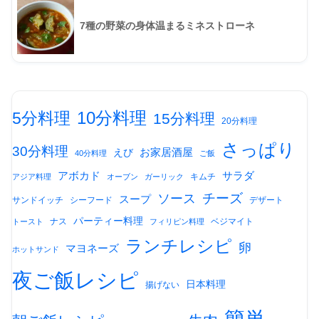
7種の野菜の身体温まるミネストローネ
10分料理
5分料理
15分料理
20分料理
さっぱり
30分料理
お家居酒屋
えび
40分料理
ご飯
アボカド
サラダ
キムチ
アジア料理
オーブン
ガーリック
チーズ
ソース
スープ
サンドイッチ
シーフード
デザート
パーティー料理
ナス
ベジマイト
トースト
フィリピン料理
ランチレシピ
卵
マヨネーズ
ホットサンド
夜ご飯レシピ
日本料理
揚げない
簡単