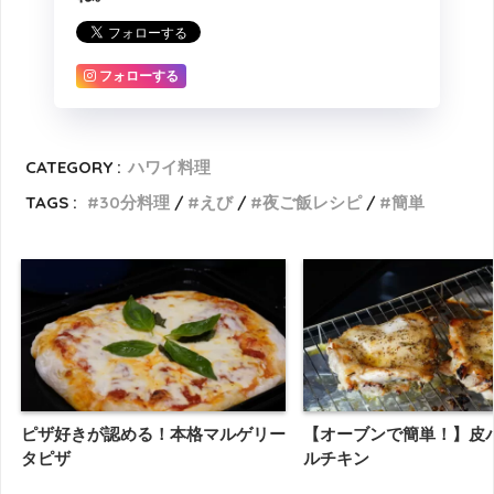
フォローする
CATEGORY :
ハワイ料理
TAGS :
30分料理
えび
夜ご飯レシピ
簡単
ピザ好きが認める！本格マルゲリー
【オーブンで簡単！】皮
タピザ
ルチキン