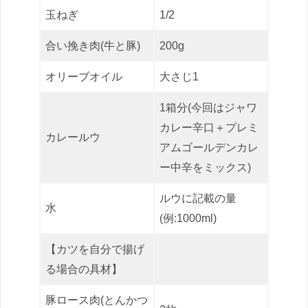
玉ねぎ
1/2
合い挽き肉(牛と豚)
200g
オリーブオイル
大さじ1
1箱分(今回はジャワ
カレー辛口＋プレミ
カレールウ
アムゴールデンカレ
ー中辛をミックス)
ルウに記載の量
水
(例:1000ml)
【カツを自分で揚げ
る場合の具材】
豚ロース肉(とんかつ