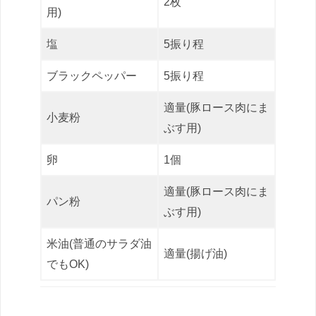
2枚
用)
塩
5振り程
ブラックペッパー
5振り程
適量(豚ロース肉にま
小麦粉
ぶす用)
卵
1個
適量(豚ロース肉にま
パン粉
ぶす用)
米油(普通のサラダ油
適量(揚げ油)
でもOK)