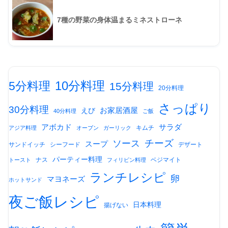
7種の野菜の身体温まるミネストローネ
10分料理
5分料理
15分料理
20分料理
さっぱり
30分料理
お家居酒屋
えび
40分料理
ご飯
アボカド
サラダ
キムチ
アジア料理
オーブン
ガーリック
チーズ
ソース
スープ
サンドイッチ
シーフード
デザート
パーティー料理
ナス
ベジマイト
トースト
フィリピン料理
ランチレシピ
卵
マヨネーズ
ホットサンド
夜ご飯レシピ
日本料理
揚げない